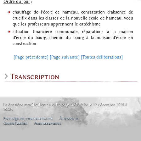
Ordre du jour
:
chauffage de l'école de hameau, constatation d'absence de
crucifix dans les classes de la nouvelle école de hameau, voeu
que les professeurs apprennent le catéchisme
situation financière communale, réparations à la maison
d'école du bourg, chemin du bourg à la maison d'école en
construction
[Page précédente]
[Page suivante]
[Toutes délibérations]
Transcription
La dernière modification de cette page a été faite le 17 décembre 2025 à
19:39.
Politique de confidentialité
À propos de
GrandTerrier
Avertissements