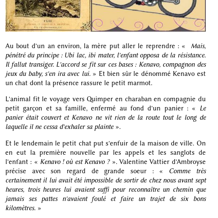
Au bout d'un an environ, la mère put aller le reprendre : «
Mais,
pénétré du principe : Ubi lac, ibi mater, l'enfant opposa de la résistance.
Il fallut transiger. L'accord se fit sur ces bases : Kenavo, compagnon des
jeux du baby, s'en ira avec lui.
» Et bien sûr le dénommé Kenavo est
un chat dont la présence rassure le petit marmot.
L'animal fit le voyage vers Quimper en charaban en compagnie du
petit garçon et sa famille, enfermé au fond d'un panier : «
Le
panier était couvert et Kenavo ne vit rien de la route tout le long de
laquelle il ne cessa d'exhaler sa plainte
».
Et le lendemain le petit chat put s'enfuir de la maison de ville. On
en eut la première nouvelle par les appels et les sanglots de
l'enfant : «
Kenavo ! où est Kenavo ?
». Valentine Vattier d'Ambroyse
précise avec son regard de grande soeur : «
Comme très
certainement il lui avait été impossible de sortir de chez nous avant sept
heures, trois heures lui avaient suffi pour reconnaître un chemin que
jamais ses pattes n'avaient foulé et faire un trajet de six bons
kilomètres.
»