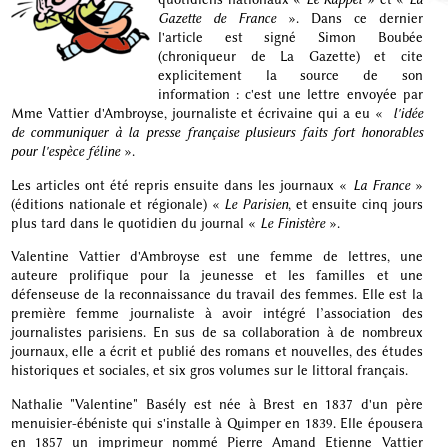
Gazette de France
». Dans ce dernier
l'article est signé Simon Boubée
(chroniqueur de La Gazette) et cite
explicitement la source de son
information : c'est une lettre envoyée par
Mme Vattier d'Ambroyse, journaliste et écrivaine qui a eu «
l'idée
de communiquer à la presse française plusieurs faits fort honorables
pour l'espèce féline
».
Les articles ont été repris ensuite dans les journaux «
La France
»
(éditions nationale et régionale) «
Le Parisien
, et ensuite cinq jours
plus tard dans le quotidien du journal «
Le Finistère
».
Valentine Vattier d'Ambroyse est une femme de lettres, une
auteure prolifique pour la jeunesse et les familles et une
défenseuse de la reconnaissance du travail des femmes. Elle est la
première femme journaliste à avoir intégré l’association des
journalistes parisiens. En sus de sa collaboration à de nombreux
journaux, elle a écrit et publié des romans et nouvelles, des études
historiques et sociales, et six gros volumes sur le littoral français.
Nathalie "Valentine" Basély est née à Brest en 1837 d'un père
menuisier-ébéniste qui s'installe à Quimper en 1839. Elle épousera
en 1857 un imprimeur nommé Pierre Amand Etienne Vattier