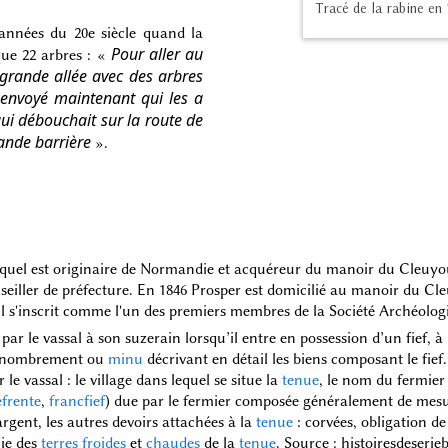
Tracé de la rabine en
années du 20e siècle quand la
Pour aller au
que 22 arbres : «
grande allée avec des arbres
Renvoyé maintenant qui les a
qui débouchait sur la route de
rande barrière
».
equel est originaire de Normandie et acquéreur du manoir du Cleuyou
seiller de préfecture. En 1846 Prosper est domicilié au manoir du Cl
u'il s'inscrit comme l'un des premiers membres de la Société Archéolog
 par le vassal à son suzerain lorsqu’il entre en possession d’un fief, 
dénombrement ou
minu
décrivant en détail les biens composant le fief.
le vassal : le village dans lequel se situe la
tenue
, le nom du fermier
frente
,
francfief
) due par le fermier composée généralement de mesu
gent, les autres devoirs attachées à la
tenue
: corvées, obligation d
cie des
terres froides
et
chaudes
de la
tenue
. Source : histoiresdeserieb