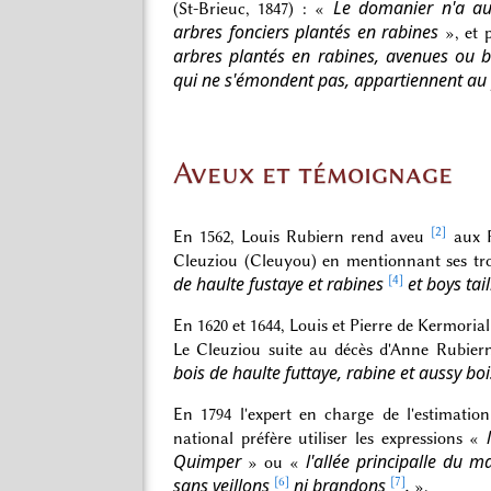
Le domanier n'a a
(St-Brieuc, 1847) : «
arbres fonciers plantés en rabines
», et p
arbres plantés en rabines, avenues ou bo
qui ne s'émondent pas, appartiennent au 
Aveux et témoignage
[2]
En 1562, Louis Rubiern rend aveu
aux 
Cleuziou (Cleuyou) en mentionnant ses troi
de haulte fustaye et rabines
[4]
et boys tail
En 1620 et 1644, Louis et Pierre de Kermoria
Le Cleuziou suite au décès d'Anne Rubier
bois de haulte futtaye, rabine et aussy bois
En 1794 l'expert en charge de l'estimati
national préfère utiliser les expressions «
Quimper
l'allée principalle du
» ou «
sans veillons
[6]
ni brandons
[7]
.
».