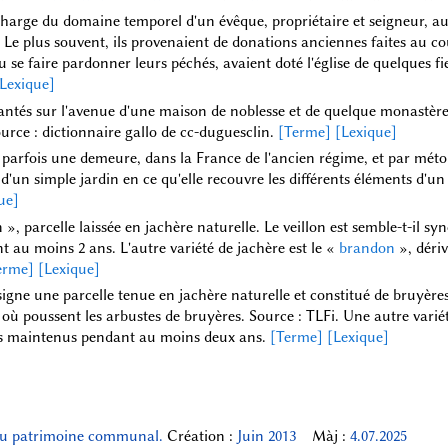
 charge du domaine temporel d'un évêque, propriétaire et seigneur, au
e. Le plus souvent, ils provenaient de donations anciennes faites au c
ou se faire pardonner leurs péchés, avaient doté l'église de quelques f
Lexique]
plantés sur l'avenue d'une maison de noblesse et de quelque monastère
urce : dictionnaire gallo de cc-duguesclin.
[Terme]
[Lexique]
t parfois une demeure, dans la France de l'ancien régime, et par méton
e d'un simple jardin en ce qu'elle recouvre les différents éléments d
ue]
lon », parcelle laissée en jachère naturelle. Le veillon est semble-t-il 
t au moins 2 ans. L'autre variété de jachère est le «
brandon
», dériv
erme]
[Lexique]
igne une parcelle tenue en jachère naturelle et constitué de bruyère
 où poussent les arbustes de bruyères. Source : TLFi. Une autre variét
les maintenus pendant au moins deux ans.
[Terme]
[Lexique]
du patrimoine communal.
Création :
Juin 2013
Màj :
4.07.2025