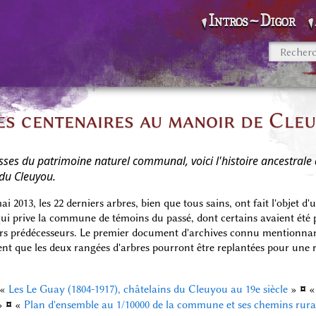
Intros~Digor
es centenaires au manoir de Cle
sses du patrimoine naturel communal, voici l'histoire ancestrale 
du Cleuyou.
2013, les 22 derniers arbres, bien que tous sains, ont fait l'objet d'
e qui prive la commune de témoins du passé, dont certains avaient été p
rs prédécesseurs. Le premier document d'archives connu mentionnant
nt que les deux rangées d'arbres pourront être replantées pour une r
¤
«
Les Le Guay (1804-1917), châtelains du Cleuyou au 19e siècle
»
¤
»
«
Plan d'ensemble au 1/10000 de la commune et ses chemins rura