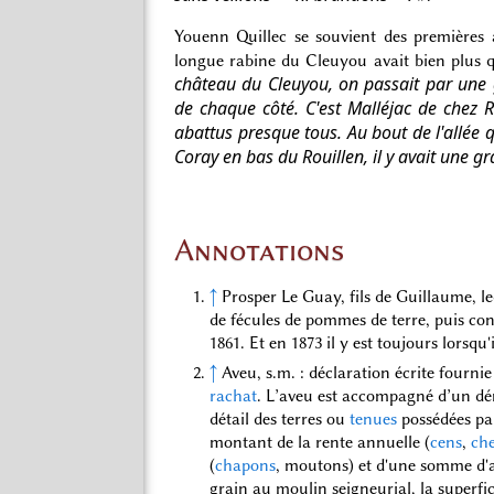
Youenn Quillec se souvient des premières 
longue rabine du Cleuyou avait bien plus 
château du Cleuyou, on passait par une 
de chaque côté. C'est Malléjac de chez 
abattus presque tous. Au bout de l'allée 
Coray en bas du Rouillen, il y avait une g
Annotations
↑
Prosper Le Guay, fils de Guillaume, l
de fécules de pommes de terre, puis con
1861. Et en 1873 il y est toujours lorsq
↑
Aveu, s.m. : déclaration écrite fournie
rachat
. L’aveu est accompagné d’un 
détail des terres ou
tenues
possédées par 
montant de la rente annuelle (
cens
,
che
(
chapons
, moutons) et d'une somme d'ar
grain au moulin seigneurial, la superfi