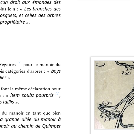
ucun droit aux émondes des
Les branches des
lus loin : «
squets, et celles des arbres
propriétaire
».
[3]
Régaires
pour le manoir du
boys
s catégories d'arbres : «
lies
».
l font la même déclaration pour
Item soubz pourpris
[5]
,
n : «
 taillis
».
on du manoir en tant que bien
la grande allée du manoir à
 manoir au chemin de Quimper