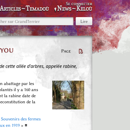
Se connecter
Articles~Temadoù
News~Keloù
uyou
Page
de cette allée d'arbres, appelée rabine,
un abattage par les
lantés il y a 160 ans
 la rabine date de
econstitution de la
«
Souvenirs des fermes
¤
ux en 1919
»