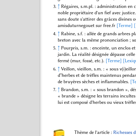
↑
Régaires, s.m.pl. : administration en
noble propriétaire d'un fief avec justic
sans doute s'attirer des grâces divines 
amisduturnegouet sur free.fr
[Terme]
[
↑
Rabine, s.f. : allée de grands arbres 
breton avec la même prononciation ; so
↑
Pourpris, s.m. : enceinte, un enclos e
jardin. La réalité désignée dépasse cell
fermé (mur, fossé, etc.).
[Terme]
[Lexiq
↑
Veillon, vieillon, s.m. : « sous v(i)eil
d"herbes et de trèfles maintenus pendan
de bruyères sèches et inflammables.
[T
↑
Brandon, s.m. : « sous brandon », dés
« brande » désigne les terrains incultes
lui est composé d'herbes ou vieux trèf
Thème de l'article :
Richesses 