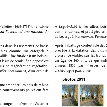
elletier (1663-1733) une rabine
A Ergué-Gabéric, les allées boi
 sur l'avenue d'une maison de
comme rabines, et protégées en t
de Lezergué, Kermorvan, Pennar
Après l'abattage contestable des
ées dans les usements de basse
procédé à la datation des plus 
ables, comme une catégorie à
croissance visibles sur les tronc
taillis. Une futaie est un bois ou
un âge de 160 ans, ce qui indiq
 issus de semis. Son opposé est
années 1850 par Prosper L
ssus de régénération végétative.
archéologue passionné.
uffer notamment, d'un droit de
photos 2011
ême émonder, les bois de rabine
les contrevenants pouvaient être
ne congéable d'Antoine Aulanier