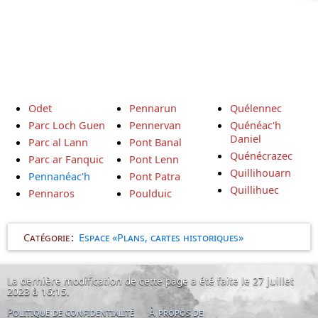
Odet
Pennarun
Quélennec
Parc Loch Guen
Pennervan
Quénéac'h
Daniel
Parc al Lann
Pont Banal
Quénécrazec
Parc ar Fanquic
Pont Lenn
Quillihouarn
Pennanéac'h
Pont Patra
Quillihuec
Pennaros
Poulduic
Catégorie
:
Espace «Plans, cartes historiques»
La dernière modification de cette page a été faite le 27 juillet
2023 à 16:15.
Politique de confidentialité
À propos de