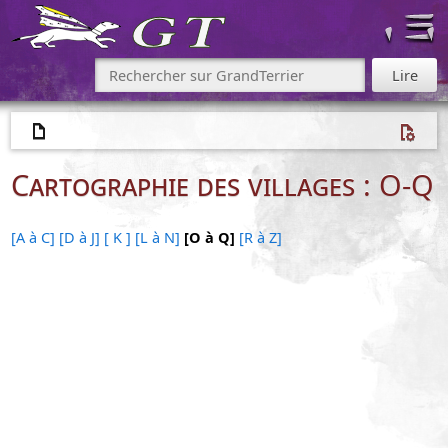
Cartographie des villages : O-Q
[A à C]
[D à J]
[ K ]
[L à N]
[O à Q]
[R à Z]