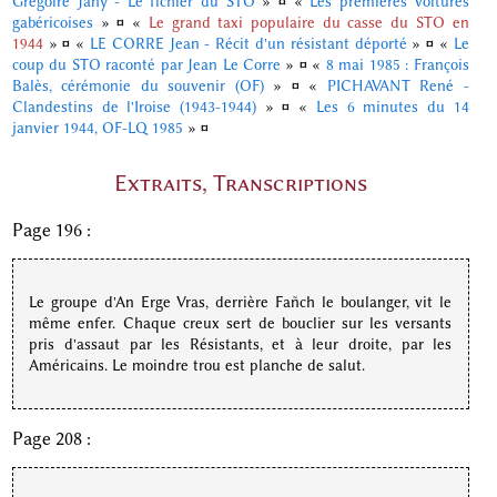
Grégoire Jany - Le fichier du STO
»
¤
«
Les premières voitures
gabéricoises
»
¤
«
Le grand taxi populaire du casse du STO en
1944
»
¤
«
LE CORRE Jean - Récit d'un résistant déporté
»
¤
«
Le
coup du STO raconté par Jean Le Corre
»
¤
«
8 mai 1985 : François
Balès, cérémonie du souvenir (OF)
»
¤
«
PICHAVANT René -
Clandestins de l'Iroise (1943-1944)
»
¤
«
Les 6 minutes du 14
janvier 1944, OF-LQ 1985
»
¤
Extraits, Transcriptions
Page 196 :
Le groupe d'An Erge Vras, derrière Fañch le boulanger, vit le
même enfer. Chaque creux sert de bouclier sur les versants
pris d'assaut par les Résistants, et à leur droite, par les
Américains. Le moindre trou est planche de salut.
Page 208 :