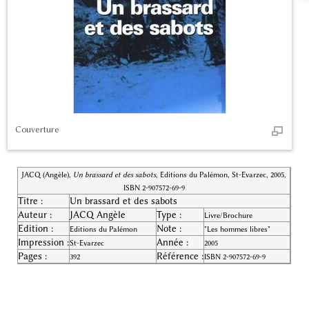
Couverture
JACQ (Angèle),
Un brassard et des sabots
, Editions du Palémon, St-Evarzec, 2005,
ISBN 2-907572-69-9
Titre :
Un brassard et des sabots
Auteur :
JACQ Angèle
Type :
Livre/Brochure
Edition :
Note :
Editions du Palémon
"Les hommes libres"
Impression :
Année :
St-Evarzec
2005
Pages :
Référence :
392
ISBN 2-907572-69-9