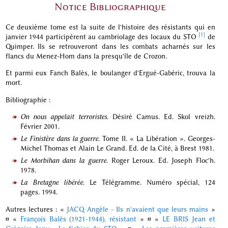
Notice Bibliographique
Ce deuxième tome est la suite de l'histoire des résistants qui en
[1]
janvier 1944 participèrent au cambriolage des locaux du STO
de
Quimper. Ils se retrouveront dans les combats acharnés sur les
flancs du Menez-Hom dans la presqu'île de Crozon.
Et parmi eux Fanch Balès, le boulanger d'Ergué-Gabéric, trouva la
mort.
Bibliographie :
On nous appelait terroristes
. Désiré Camus. Ed. Skol vreizh.
Février 2001.
Le Finistère dans la guerre
. Tome II. « La Libération ». Georges-
Michel Thomas et Alain Le Grand. Ed. de la Cité, à Brest 1981.
Le Morbihan dans la guerre
. Roger Leroux. Ed. Joseph Floc'h.
1978.
La Bretagne libérée
. Le Télégramme. Numéro spécial, 124
pages. 1994.
Autres lectures : «
JACQ Angèle - Ils n'avaient que leurs mains
»
¤
«
François Balès (1921-1944), résistant
»
¤
«
LE BRIS Jean et