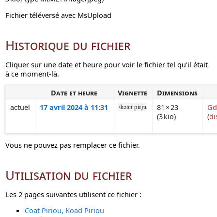
Fichier téléversé avec MsUpload
Historique du fichier
Cliquer sur une date et heure pour voir le fichier tel qu'il était
à ce moment-là.
Date et heure
Vignette
Dimensions
actuel
17 avril 2024 à 11:31
81 × 23
Gd
(3 kio)
(
di
Vous ne pouvez pas remplacer ce fichier.
Utilisation du fichier
Les 2 pages suivantes utilisent ce fichier :
Coat Piriou, Koad Piriou