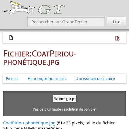
Fichier
:
CoatPiriou-
phonétique.jpg
Fichier
Historique du fichier
Utilisation du fichier
Pas de plus haute résolution disponible.
CoatPiriou-phonétique.jpg
‎
(81 × 23 pixels, taille du fichier :
3 kio, type MIME :
image/jpeg
)