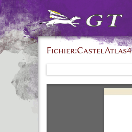
Fichier
:
CastelAtlas4