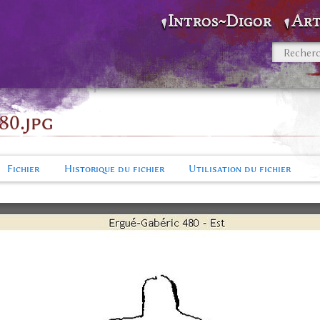
Intros~Digor
Art
80.jpg
Fichier
Historique du fichier
Utilisation du fichier