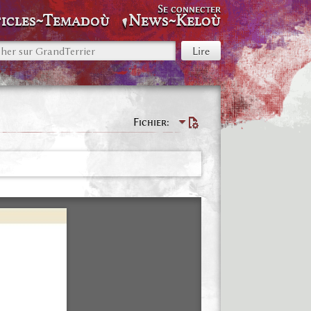
Se connecter
icles~Temadoù
News~Keloù
Fichier