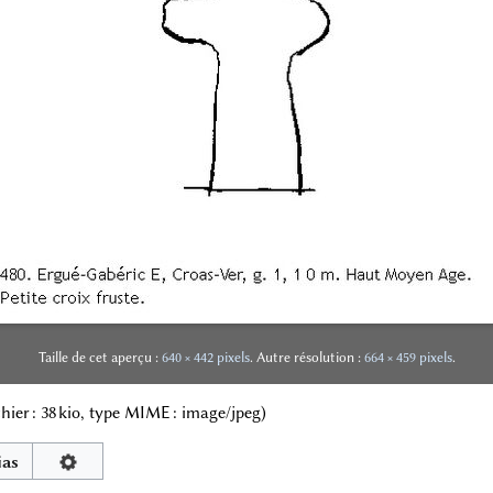
Taille de cet aperçu :
640 × 442 pixels
.
Autre résolution :
664 × 459 pixels
.
ichier : 38 kio, type MIME :
image/jpeg
)
ias