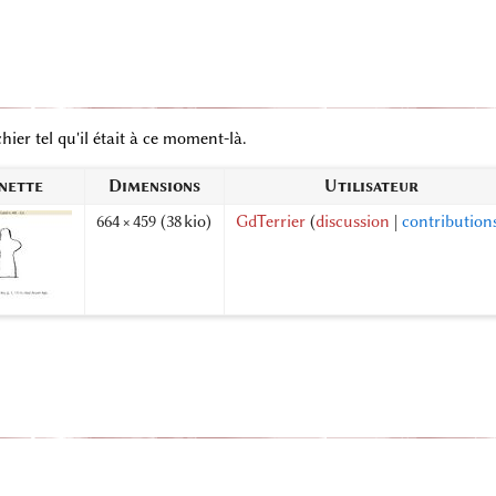
hier tel qu'il était à ce moment-là.
nette
Dimensions
Utilisateur
664 × 459
(38 kio)
GdTerrier
(
discussion
|
contribution