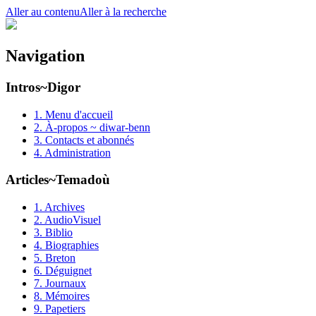
Aller au contenu
Aller à la recherche
Navigation
Intros~Digor
1. Menu d'accueil
2. À-propos ~ diwar-benn
3. Contacts et abonnés
4. Administration
Articles~Temadoù
1. Archives
2. AudioVisuel
3. Biblio
4. Biographies
5. Breton
6. Déguignet
7. Journaux
8. Mémoires
9. Papetiers