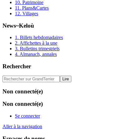
10. Patrimoine
11. Plans&Cartes
12. Villages
News~Keloù
1. Billets hebdomadaires
2. Affichettes à la une
3. Bulletins trimestriels
4. Almanach, annales
Rechercher
Non connecté(e)
Non connecté(e)
Se connecter
Aller à la navigation
Espaces de noms