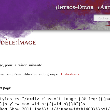
Intros~Digor
Art
odèle:Image
ge, pour la raison suivante :
permise qu’aux utilisateurs du groupe :
Utilisateurs
.
te page.