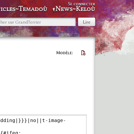
Se connecter
icles~Temadoù
News~Keloù
Modèle