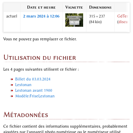
Date et heure
Vignette
Dimensions
U
actuel
2 mars 2024 à 12:06
315 × 237
GdTerrie
(84 kio)
(
discuss
Vous ne pouvez pas remplacer ce fichier.
Utilisation du fichier
Les 4 pages suivantes utilisent ce fichier :
Billet du 03.03.2024
Lestonan
Lestonan avant 1900
Modèle:FriseLestonan
Métadonnées
Ce fichier contient des informations supplémentaires, probablement
ajoutées par l'appareil photo numérique ou le numériseur utilisé