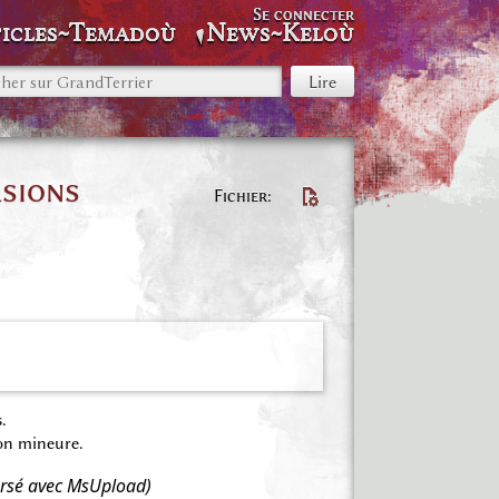
Se connecter
icles~Temadoù
News~Keloù
rsions
Fichier
.
on mineure.
versé avec MsUpload