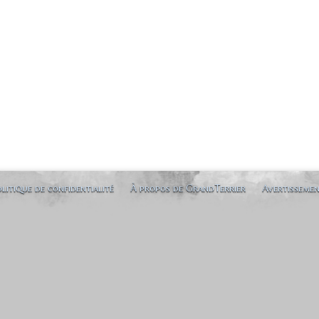
litique de confidentialité
À propos de GrandTerrier
Avertisseme