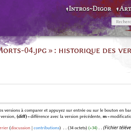
Intros~Digor
Art
rts-04.jpg » : historique des ve
 des versions à comparer et appuyez sur entrée ou sur le bouton en bas
 version,
(diff)
= différence avec la version précédente,
m
= modificati
Fichier télé
rrier
discussion
contributions
‎
34 octets
+34
‎