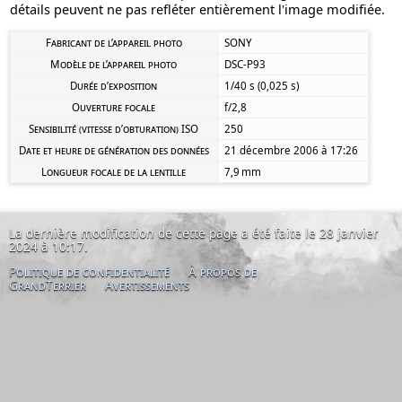
détails peuvent ne pas refléter entièrement l'image modifiée.
Fabricant de l’appareil photo
SONY
Modèle de l’appareil photo
DSC-P93
Durée d’exposition
1/40 s (0,025 s)
Ouverture focale
f/2,8
Sensibilité (vitesse d’obturation) ISO
250
Date et heure de génération des données
21 décembre 2006 à 17:26
Longueur focale de la lentille
7,9 mm
La dernière modification de cette page a été faite le 28 janvier
2024 à 10:17.
Politique de confidentialité
À propos de
GrandTerrier
Avertissements