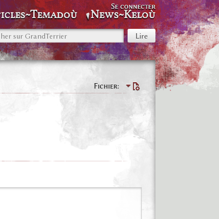
Se connecter
icles~Temadoù
News~Keloù
Fichier