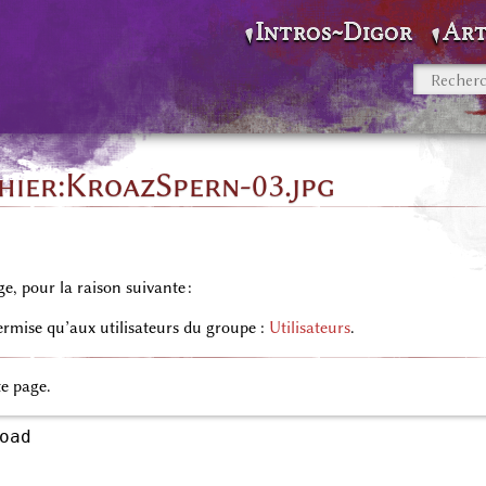
Intros~Digor
Art
chier:KroazSpern-03.jpg
ge, pour la raison suivante :
permise qu’aux utilisateurs du groupe :
Utilisateurs
.
te page.