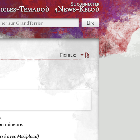
Se connecter
icles~Temadoù
News~Keloù
Fichier
.
on mineure.
versé avec MsUpload