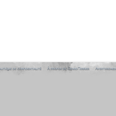
litique de confidentialité
À propos de GrandTerrier
Avertisseme