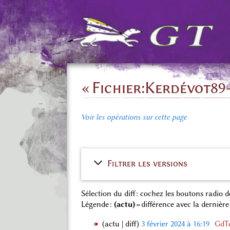
« Fichier:Kerdévot89-
Voir les opérations sur cette page
Filtrer les versions
Sélection du diff : cochez les boutons radio
Légende :
(actu)
= différence avec la dernière
actu
diff
3 février 2024 à 16:19
‎
GdTe