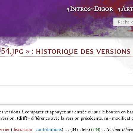
Intros~Digor
Art
54.jpg » : historique des versions
 des versions à comparer et appuyez sur entrée ou sur le bouton en bas
 version,
(diff)
= différence avec la version précédente,
m
= modificati
rrier
discussion
contributions
‎
34 octets
+34
‎
Fichier télé