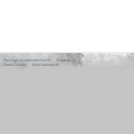
Politique de confidentialité
À propos de
GrandTerrier
Avertissements