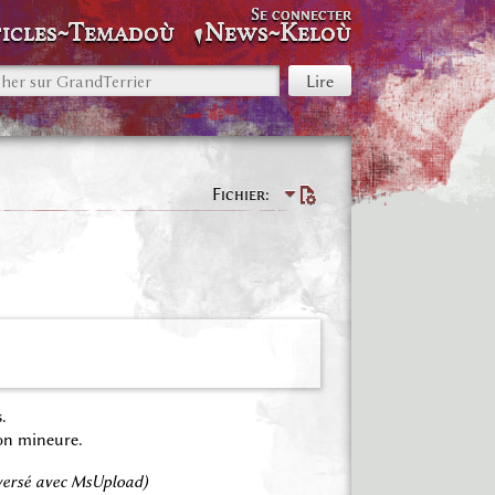
Se connecter
icles~Temadoù
News~Keloù
Fichier
.
on mineure.
éversé avec MsUpload