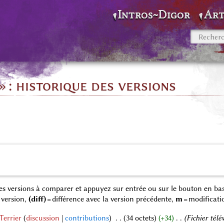
Intros~Digor
Art
» : historique des versions
 des versions à comparer et appuyez sur entrée ou sur le bouton en bas
 version,
(diff)
= différence avec la version précédente,
m
= modificati
Terrier
discussion
contributions
‎
34 octets
+34
‎
Fichier tél