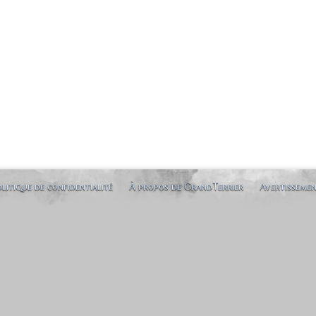
litique de confidentialité
À propos de GrandTerrier
Avertisseme