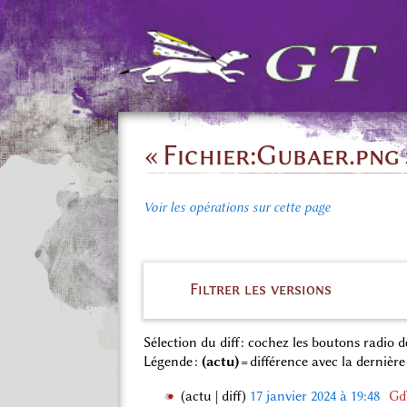
« Fichier:Gubaer.png 
Voir les opérations sur cette page
Filtrer les versions
Sélection du diff : cochez les boutons radio
Légende :
(actu)
= différence avec la dernière
actu
diff
17 janvier 2024 à 19:48
‎
Gd