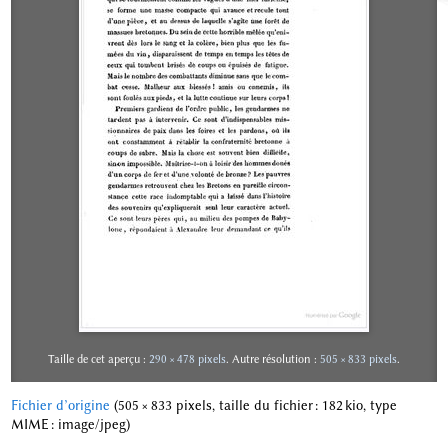
Taille de cet aperçu :
290 × 478 pixels
.
Autre résolution :
505 × 833 pixels
.
Fichier d’origine
‎
(505 × 833 pixels, taille du fichier : 182 kio, type
MIME :
image/jpeg
)