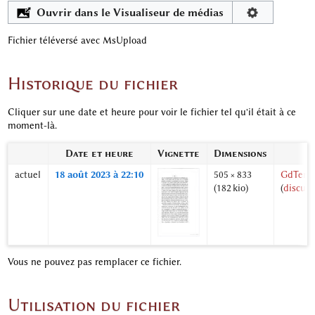
Ouvrir dans le Visualiseur de médias
Fichier téléversé avec MsUpload
Historique du fichier
Cliquer sur une date et heure pour voir le fichier tel qu'il était à ce
moment-là.
Date et heure
Vignette
Dimensions
actuel
18 août 2023 à 22:10
505 × 833
GdTerri
(182 kio)
(
discuss
Vous ne pouvez pas remplacer ce fichier.
Utilisation du fichier