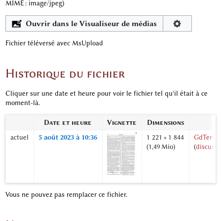
MIME :
image/jpeg
)
Ouvrir dans le Visualiseur de médias
Fichier téléversé avec MsUpload
Historique du fichier
Cliquer sur une date et heure pour voir le fichier tel qu'il était à ce
moment-là.
Date et heure
Vignette
Dimensions
U
actuel
5 août 2023 à 10:36
1 221 × 1 844
GdTerrie
(1,49 Mio)
(
discussi
Vous ne pouvez pas remplacer ce fichier.