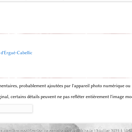
 d'Ergué-Cabellic
entaires, probablement ajoutées par l'appareil photo numérique ou le
iginal, certains détails peuvent ne pas refléter entièrement l'image mod
a dernière modification de cette page a été faite le 12 juillet 2023 à 10:5