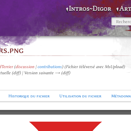
Intros~Digor
Art
rs.png
Terrier
(
discussion
|
contributions
)
(Fichier téléversé avec MsUpload)
tuelle (diff) | Version suivante → (diff)
Historique du fichier
Utilisation du fichier
Métadonn