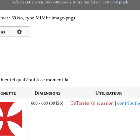
Taille de cet aperçu :
480 × 480 pixels
.
Autre résolution :
600 × 600 pixels
.
ichier : 30 kio, type MIME :
image/png
)
ias
hier tel qu'il était à ce moment-là.
ignette
Dimensions
Utilisateur
600 × 600
(30 kio)
GdTerrier
(
discussion
|
contributi