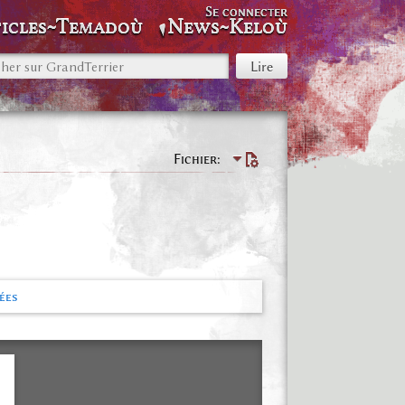
Se connecter
icles~Temadoù
News~Keloù
Fichier
ées