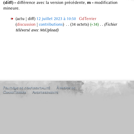
(diff)
= différence avec la version précédente,
m
= modification
mineure.
actu
diff
12 juillet 2023 à 10:50
‎
GdTerrier
discussion
contributions
‎
34 octets
+34
‎
Fichier
1
téléversé avec MsUpload
2
j
u
i
l
l
e
t
2
0
Politique de confidentialité
À propos de
GrandTerrier
Avertissements
2
3