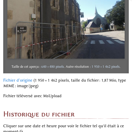
Taille de cet aperçu :
640 × 480 pixels
.
Autre résolution :
1 950 × 1 462 pixels
.
Fichier d’origine
‎
(1 950 × 1 462 pixels, taille du fichier : 1,87 Mio, type
MIME :
image/jpeg
)
Fichier téléversé avec MsUpload
Historique du fichier
Cliquer sur une date et heure pour voir le fichier tel qu'il était à ce
moment-là.