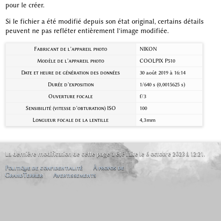
pour le créer.
Si le fichier a été modifié depuis son état original, certains détails
peuvent ne pas refléter entièrement l'image modifiée.
Fabricant de l’appareil photo
NIKON
Modèle de l’appareil photo
COOLPIX P510
Date et heure de génération des données
30 août 2019 à 16:14
Durée d’exposition
1/640 s (0,0015625 s)
Ouverture focale
f/3
Sensibilité (vitesse d’obturation) ISO
100
Longueur focale de la lentille
4,3 mm
La dernière modification de cette page a été faite le 6 octobre 2023 à 12:21.
Politique de confidentialité
À propos de
GrandTerrier
Avertissements