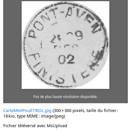
Pas de plus haute résolution disponible.
CarteMeilPoull1902c.jpg
‎
(300 × 300 pixels, taille du fichier :
18 kio, type MIME :
image/jpeg
)
Fichier téléversé avec MsUpload