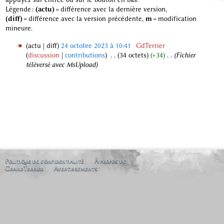
Légende :
(actu)
= différence avec la dernière version,
(diff)
= différence avec la version précédente,
m
= modification
mineure.
actu
diff
24 octobre 2023 à 10:41
‎
GdTerrier
discussion
contributions
‎
34 octets
+34
‎
Fichier
2
téléversé avec MsUpload
4
o
c
t
o
b
r
e
2
0
Politique de confidentialité
À propos de
GrandTerrier
Avertissements
2
3