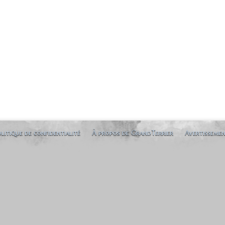
litique de confidentialité
À propos de GrandTerrier
Avertisseme