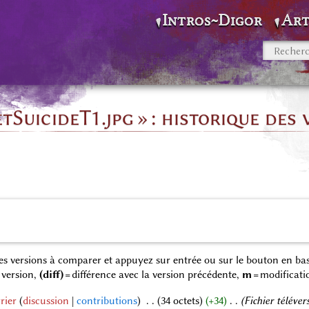
Intros~Digor
Art
SuicideT1.jpg » : historique des 
 des versions à comparer et appuyez sur entrée ou sur le bouton en bas
 version,
(diff)
= différence avec la version précédente,
m
= modificati
rier
discussion
contributions
‎
34 octets
+34
‎
Fichier téléve