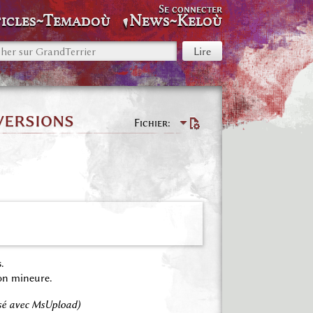
Se connecter
icles~Temadoù
News~Keloù
versions
Fichier
.
on mineure.
rsé avec MsUpload