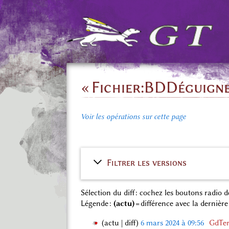
« Fichier:BDDéguignet
Voir les opérations sur cette page
Filtrer les versions
Sélection du diff : cochez les boutons radio
Légende :
(actu)
= différence avec la dernière
actu
diff
6 mars 2024 à 09:56
‎
GdTer