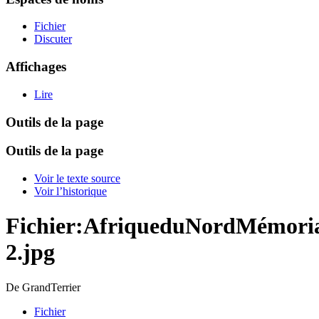
Fichier
Discuter
Affichages
Lire
Outils de la page
Outils de la page
Voir le texte source
Voir l’historique
Fichier
:
AfriqueduNordMémoria
2.jpg
De GrandTerrier
Fichier