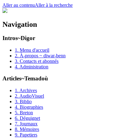
Aller au contenu
Aller à la recherche
Navigation
Intros~Digor
1. Menu d'accueil
2. À-propos ~ diwar-benn
3. Contacts et abonnés
4. Administration
Articles~Temadoù
1. Archives
2. AudioVisuel
3. Biblio
4. Biographies
5. Breton
6. Déguignet
7. Journaux
8. Mémoires
9. Papetiers