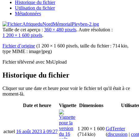
Historique du fichier
Utilisation du fichier
Métadonnées
Taille de cet aperçu :
360 × 480 pixels
.
Autre résolution :
1 200 × 1 600 pixels
.
Fichier d’origine
‎
(1 200 × 1 600 pixels, taille du fichier : 714 kio,
type MIME :
image/jpeg
)
Fichier téléversé avec MsUpload
Historique du fichier
Cliquer sur une date et heure pour voir le fichier tel qu'il était à ce
moment-là.
Date et heure
Vignette
Dimensions
Utilisate
1 200 × 1 600
GdTerrier
actuel
16 août 2023 à 09:27
(714 kio)
(
discussion
|
cont