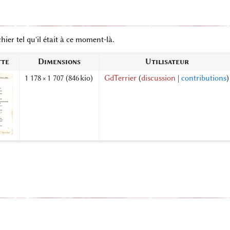
hier tel qu'il était à ce moment-là.
tte
Dimensions
Utilisateur
1 178 × 1 707
(846 kio)
GdTerrier
(
discussion
|
contributions
)