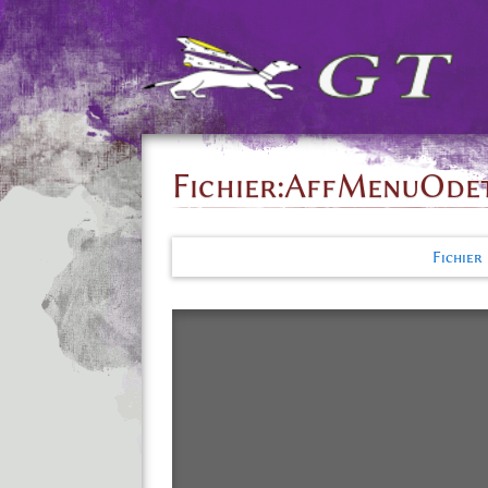
Fichier
:
AffMenuOdet
Fichier