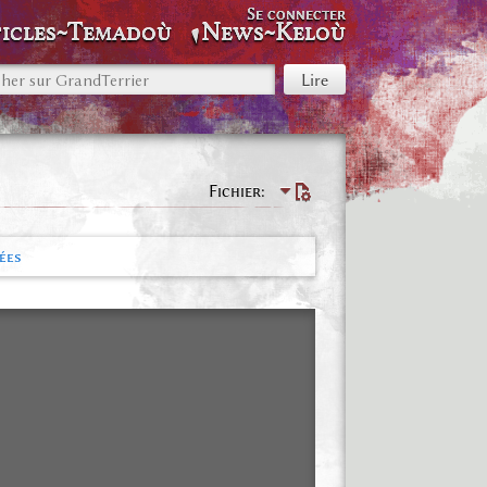
Se connecter
icles~Temadoù
News~Keloù
Fichier
ées