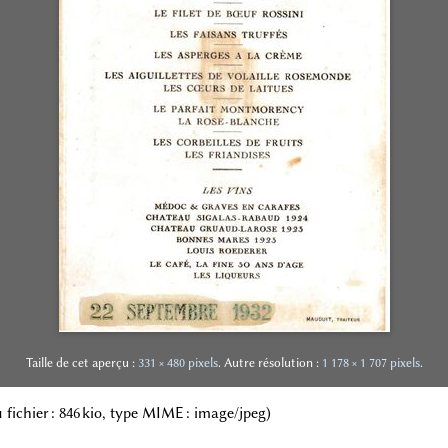
Taille de cet aperçu :
331 × 480 pixels
.
Autre résolution :
1 178 × 1 707 pixels
.
du fichier : 846 kio, type MIME :
image/jpeg
)