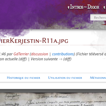
Intros~Digor
ierKerjestin-R11a.jpg
1:46 par
GdTerrier
(
discussion
|
contributions
)
(Fichier téléversé
on actuelle (diff) | Version suivante → (diff)
Historique du fichier
Utilisation du fichier
Métadonn