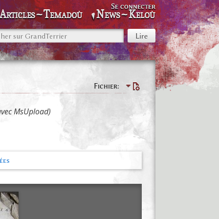
Se connecter
Articles~Temadoù
News~Keloù
Fichier
 avec MsUpload)
ées