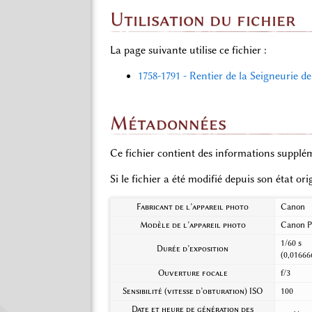
Utilisation du fichier
La page suivante utilise ce fichier :
1758-1791 - Rentier de la Seigneurie 
Métadonnées
Ce fichier contient des informations supplém
Si le fichier a été modifié depuis son état or
Fabricant de l’appareil photo
Canon
Modèle de l’appareil photo
Canon P
1/60 s
Durée d’exposition
(0,01666
Ouverture focale
f/3
Sensibilité (vitesse d’obturation) ISO
100
Date et heure de génération des