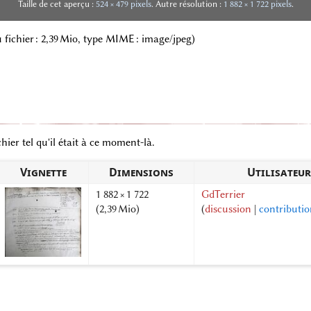
Taille de cet aperçu :
524 × 479 pixels
.
Autre résolution :
1 882 × 1 722 pixels
.
 du fichier : 2,39 Mio, type MIME :
image/jpeg
)
hier tel qu'il était à ce moment-là.
Vignette
Dimensions
Utilisateur
1 882 × 1 722
GdTerrier
(2,39 Mio)
(
discussion
|
contributio