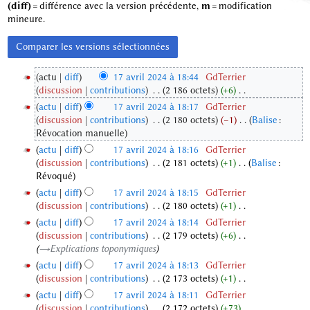
(diff)
= différence avec la version précédente,
m
= modification
mineure.
actu
diff
17 avril 2024 à 18:44
‎
GdTerrier
discussion
contributions
‎
2 186 octets
+6
‎
1
A
actu
diff
17 avril 2024 à 18:17
‎
GdTerrier
7
u
discussion
contributions
‎
2 180 octets
−1
‎
Balise
:
a
c
A
Révocation manuelle
v
u
u
r
actu
diff
17 avril 2024 à 18:16
‎
GdTerrier
n
c
i
discussion
contributions
‎
2 181 octets
+1
‎
Balise
:
r
u
A
Révoqué
l
é
n
u
2
actu
diff
17 avril 2024 à 18:15
‎
GdTerrier
s
r
c
0
discussion
contributions
‎
2 180 octets
+1
‎
u
é
u
2
A
m
actu
diff
17 avril 2024 à 18:14
‎
GdTerrier
s
n
u
4
é
discussion
contributions
‎
2 179 octets
+6
‎
u
r
c
d
→‎Explications toponymiques
m
é
u
e
é
actu
diff
17 avril 2024 à 18:13
‎
GdTerrier
s
n
s
d
discussion
contributions
‎
2 173 octets
+1
‎
u
r
m
e
A
m
actu
diff
17 avril 2024 à 18:11
‎
GdTerrier
é
o
s
u
é
discussion
contributions
‎
2 172 octets
+73
‎