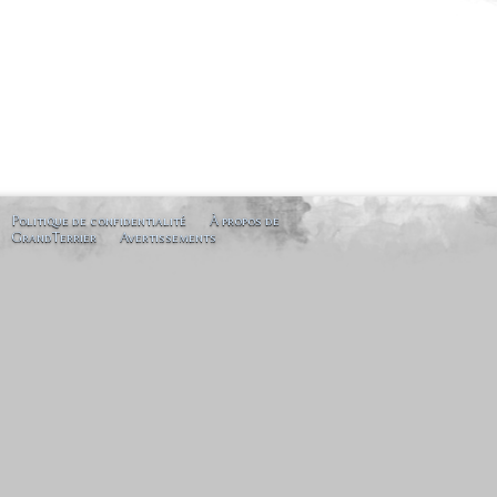
Politique de confidentialité
À propos de
GrandTerrier
Avertissements