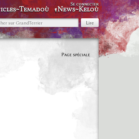
Se connecter
icles~Temadoù
News~Keloù
Page spéciale