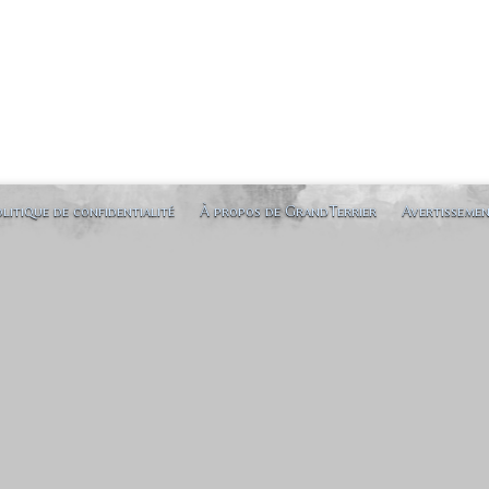
litique de confidentialité
À propos de GrandTerrier
Avertisseme