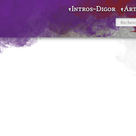
Intros~Digor
Art