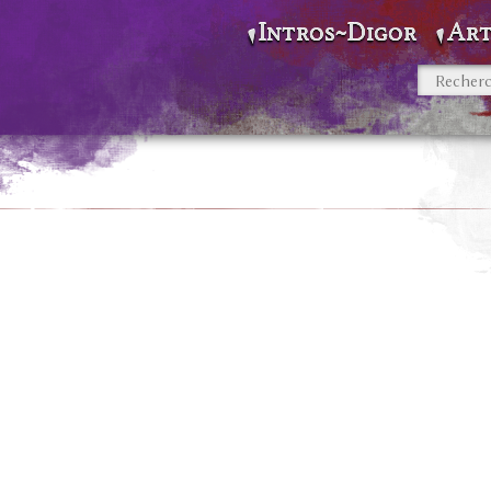
Intros~Digor
Art