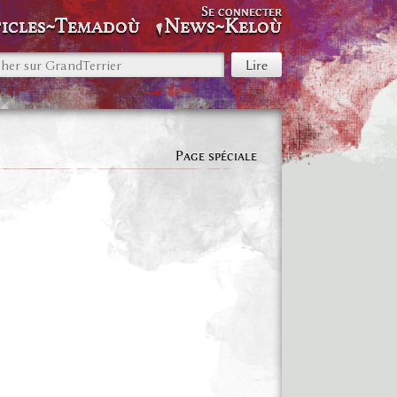
Se connecter
icles~Temadoù
News~Keloù
Page spéciale