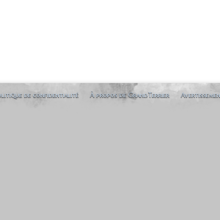
litique de confidentialité
À propos de GrandTerrier
Avertisseme