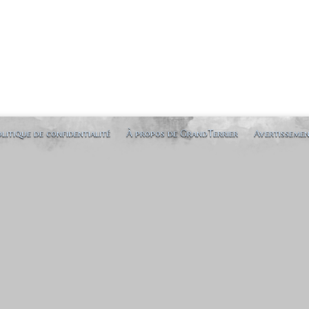
litique de confidentialité
À propos de GrandTerrier
Avertisseme