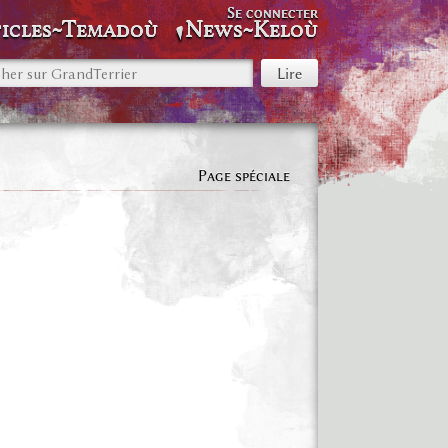
Se connecter
icles~Temadoù
News~Keloù
Page spéciale