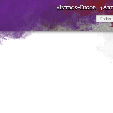
Intros~Digor
Art