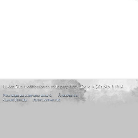
La dernière modification de cette page a été faite le 14 juin 2024 à 18:16.
Politique de confidentialité
À propos de
GrandTerrier
Avertissements