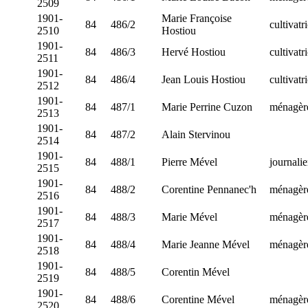
2509
1901-
Marie Françoise
84
486/2
cultivatr
2510
Hostiou
1901-
84
486/3
Hervé Hostiou
cultivatr
2511
1901-
84
486/4
Jean Louis Hostiou
cultivatr
2512
1901-
84
487/1
Marie Perrine Cuzon
ménagèr
2513
1901-
84
487/2
Alain Stervinou
2514
1901-
84
488/1
Pierre Mével
journalie
2515
1901-
84
488/2
Corentine Pennanec'h
ménagèr
2516
1901-
84
488/3
Marie Mével
ménagèr
2517
1901-
84
488/4
Marie Jeanne Mével
ménagèr
2518
1901-
84
488/5
Corentin Mével
2519
1901-
84
488/6
Corentine Mével
ménagèr
2520