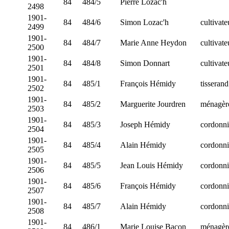
84
484/5
Pierre Lozac'h
2498
1901-
84
484/6
Simon Lozac'h
cultivate
2499
1901-
84
484/7
Marie Anne Heydon
cultivate
2500
1901-
84
484/8
Simon Donnart
cultivate
2501
1901-
84
485/1
François Hémidy
tisserand
2502
1901-
84
485/2
Marguerite Jourdren
ménagèr
2503
1901-
84
485/3
Joseph Hémidy
cordonni
2504
1901-
84
485/4
Alain Hémidy
cordonni
2505
1901-
84
485/5
Jean Louis Hémidy
cordonni
2506
1901-
84
485/6
François Hémidy
cordonni
2507
1901-
84
485/7
Alain Hémidy
cordonni
2508
1901-
84
486/1
Marie Louise Bacon
ménagèr