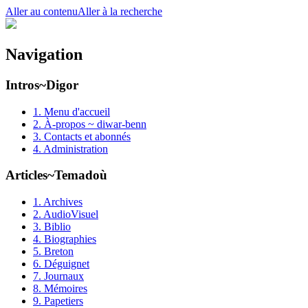
Aller au contenu
Aller à la recherche
Navigation
Intros~Digor
1. Menu d'accueil
2. À-propos ~ diwar-benn
3. Contacts et abonnés
4. Administration
Articles~Temadoù
1. Archives
2. AudioVisuel
3. Biblio
4. Biographies
5. Breton
6. Déguignet
7. Journaux
8. Mémoires
9. Papetiers