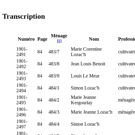
Transcription
Ménage
Numéro
Page
Nom
Professi
[1]
1901-
Marie Corentine
84
483/7
cultivatr
2491
Lozac'h
1901-
84
483/8
Jean Louis Benoit
cultivate
2492
1901-
84
483/9
Louis Le Meur
cultivate
2493
1901-
84
484/1
Simon Lozac'h
cultivate
2494
1901-
Marie Jeanne
84
484/2
ménagèr
2495
Kergourlay
1901-
84
484/3
Marie Jeanne Lozac'h
ménagèr
2496
1901-
84
484/4
Simon Lozac'h
2497
1901-