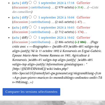
d
r
A
0
m
d
u
actu
diff
5 septembre 2024 à 17:18
‎
GdTerrier
é
i
e
u
2
o
e
m
discussion
contributions
‎
2 979 octets
+314
‎
→‎Liste
s
f
c
2
4
d
s
é
des conseillers
u
i
u
0
i
m
d
m
actu
diff
5 septembre 2024 à 10:04
‎
GdTerrier
c
n
2
f
o
e
é
discussion
contributions
‎
2 665 octets
−47
‎
a
r
i
4
d
s
d
A
actu
diff
5 septembre 2024 à 10:03
‎
GdTerrier
t
é
c
i
m
e
u
discussion
contributions
‎
2 712 octets
−174
‎
i
s
a
f
o
s
c
A
o
u
actu
diff
5 septembre 2024 à 10:02
‎
GdTerrier
t
i
d
m
u
u
n
m
discussion
contributions
‎
2 886 octets
+2 886
‎
Page
i
c
i
o
n
c
s
é
créée avec « ==Biographie== {|width=870 |width=48% valign=top
o
a
f
d
r
u
d
align=justify| Né le 11 octobre 1892 à Kerourvois en Ergué-Gabéric.
n
t
i
i
é
n
e
Epouse Marie-Anne-Yvonne Rannou en 1905. Agriculteur à
s
i
c
f
s
r
s
Kerourvois. |width=4% valign=top align=justify| |width=48%
o
a
i
u
é
m
valign=top align=justify| Informations généalogiques : *
n
t
c
m
s
o
[http://{{SERVERNAME}}/wiki/index.php?
s
i
a
é
u
d
title=Special:UGframe&furl=gw.geneanet.org/nlegrand&lang=fr;m
o
t
d
m
i
=A;p=jean+pierre+marie;n=le+menn&siblings=on&notes=on&t=T&
n
i
e
é
f
v=99&imag... »
s
o
s
d
i
n
m
e
c
s
o
s
a
d
m
t
i
o
i