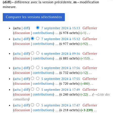
(diff)
= différence avec la version précédente,
m
= modification
mineure.
actu
diff
7 septembre 2024 à 15:13
‎
GdTerrier
discussion
contributions
‎
6 978 octets
+1
‎
7
A
actu
diff
7 septembre 2024 à 15:12
‎
GdTerrier
s
u
discussion
contributions
‎
6 977 octets
+92
‎
e
c
A
p
u
u
actu
diff
6 septembre 2024 à 09:16
‎
GdTerrier
t
n
c
discussion
contributions
‎
6 885 octets
+153
‎
e
6
r
u
A
m
s
é
n
u
actu
diff
5 septembre 2024 à 17:56
‎
GdTerrier
b
e
s
r
c
discussion
contributions
‎
6 732 octets
+12
‎
5
r
p
u
é
u
A
actu
diff
5 septembre 2024 à 17:55
‎
GdTerrier
s
e
t
m
s
n
u
discussion
contributions
‎
6 720 octets
+480
‎
e
2
e
é
u
r
c
A
p
0
m
actu
diff
5 septembre 2024 à 17:49
‎
GdTerrier
d
m
é
u
u
t
discussion
contributions
‎
6 240 octets
+22
‎
→‎Liste des
2
b
e
é
s
n
c
e
conseillers
4
r
s
d
u
r
u
m
m
e
actu
diff
5 septembre 2024 à 17:47
‎
GdTerrier
e
m
é
n
b
o
2
discussion
contributions
‎
6 218 octets
+3 239
‎
s
é
s
r