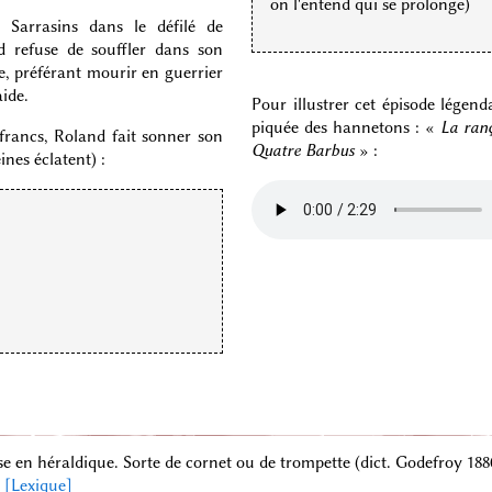
on l'entend qui se prolonge)
 Sarrasins dans le défilé de
d refuse de souffler dans son
e, préférant mourir en guerrier
aide.
Pour illustrer cet épisode légen
piquée des hannetons : «
La ran
 francs, Roland fait sonner son
Quatre Barbus
» :
ines éclatent) :
sse en héraldique. Sorte de cornet ou de trompette (dict. Godefroy 18
[Lexique]