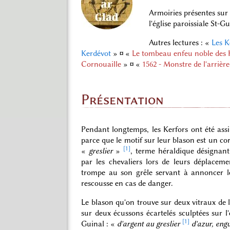
Armoiries présentes sur 
l'église paroissiale St-
Autres lectures : «
Les K
Kerdévot
»
¤
«
Le tombeau enfeu noble des Ke
Cornouaille
»
¤
«
1562 - Monstre de l'arriè
Présentation
Pendant longtemps, les Kerfors ont été ass
parce que le motif sur leur blason est un cor 
[1]
«
greslier
»
, terme héraldique désignant l
par les chevaliers lors de leurs déplacem
trompe au son grêle servant à annoncer l
rescousse en cas de danger.
Le blason qu'on trouve sur deux vitraux de l
sur deux écussons écartelés sculptées sur 
[1]
Guinal : «
d'argent au greslier
d'azur, engu