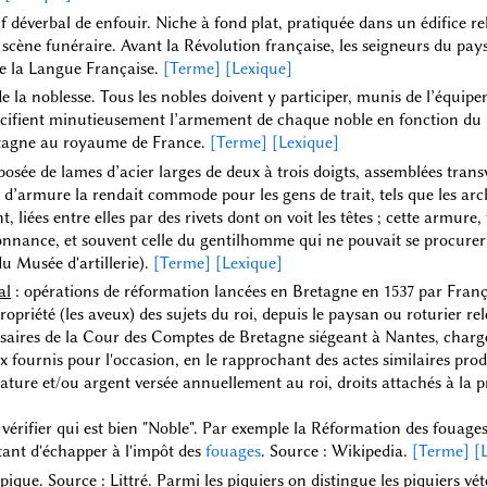
f déverbal de enfouir. Niche à fond plat, pratiquée dans un édifice re
cène funéraire. Avant la Révolution française, les seigneurs du pays
de la Langue Française.
[Terme]
[Lexique]
 de la noblesse. Tous les nobles doivent y participer, munis de l’équip
cifient minutieusement l’armement de chaque noble en fonction du 
etagne au royaume de France.
[Terme]
[Lexique]
mposée de lames d’acier larges de deux à trois doigts, assemblées tran
orte d’armure la rendait commode pour les gens de trait, tels que les a
 liées entre elles par des rivets dont on voit les têtes ; cette armure,
onnance, et souvent celle du gentilhomme qui ne pouvait se procurer
u Musée d'artillerie).
[Terme]
[Lexique]
al
: opérations de réformation lancées en Bretagne en 1537 par François
propriété (les aveux) des sujets du roi, depuis le paysan ou roturier 
saires de la Cour des Comptes de Bretagne siégeant à Nantes, charg
x fournis pour l'occasion, en le rapprochant des actes similaires produ
ture et/ou argent versée annuellement au roi, droits attachés à la prop
vérifier qui est bien "Noble". Par exemple la Réformation des fouage
ttant d'échapper à l'impôt des
fouages
. Source : Wikipedia.
[Terme]
[
pique. Source : Littré. Parmi les piquiers on distingue les piquiers vé