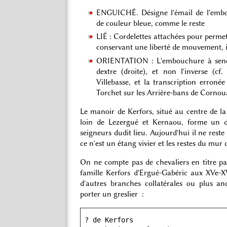
ENGUICHÉ. Désigne l'émail de l'embouc
de couleur bleue, comme le reste
LIÉ : Cordelettes attachées pour permet
conservant une liberté de mouvement, i
ORIENTATION : L'embouchure à senest
dextre (droite), et non l'inverse (c
Villebasse, et la transcription erronée
Torchet sur les Arrière-bans de Cornouai
Le manoir de Kerfors, situé au centre de l
loin de Lezergué et Kernaou, forme un 
seigneurs dudit lieu. Aujourd'hui il ne reste
ce n'est un étang vivier et les restes du mur 
On ne compte pas de chevaliers en titre p
famille Kerfors d'Ergué-Gabéric aux XVe-XV
d'autres branches collatérales ou plus an
porter un greslier :
 ? de Kerfors 
