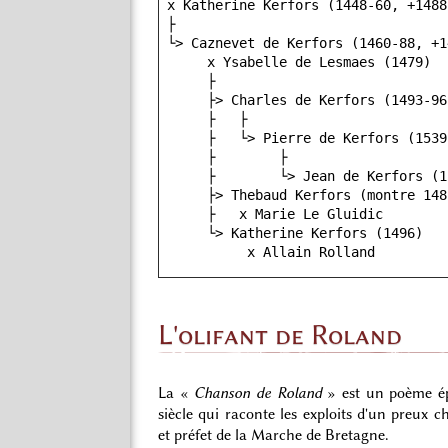
 x Katherine Kerfors (1448-60, +1488)

 ├

 └> Caznevet de Kerfors (1460-88, +1493)

      x Ysabelle de Lesmaes (1479)

      ├

      ├> Charles de Kerfors (1493-96, 1536)

      ├   ├

      ├   └> Pierre de Kerfors (1539)

      ├        ├

      ├        └> Jean de Kerfors (1580)

      ├> Thebaud Kerfors (montre 1481, 1496)

      ├   x Marie Le Gluidic

      └> Katherine Kerfors (1496)

L'olifant de Roland
La «
Chanson de Roland
» est un poème épi
siècle qui raconte les exploits d'un preux c
et préfet de la Marche de Bretagne.