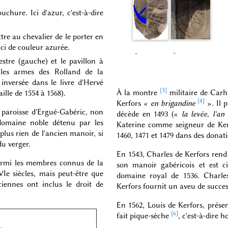
hure. Ici d'azur, c'est-à-dire
tre au chevalier de le porter en
ci de couleur azurée.
-
-
re (gauche) et le pavillon à
f. les armes des Rolland de la
 inversée dans le livre d'Hervé
[3]
À la montre
militaire de Carh
lle de 1554 à 1568).
[4]
Kerfors «
en brigandine
». Il 
a paroisse d'Ergué-Gabéric, non
décède en 1493 («
la levée, l'an
domaine noble détenu par les
Katerine comme seigneur de Kerf
 plus rien de l'ancien manoir, si
1460, 1471 et 1479 dans des donat
du verger.
En 1543, Charles de Kerfors rend
armi les membres connus de la
son manoir gabéricois et est c
Ie siècles, mais peut-être que
domaine royal de 1536. Charles
ciennes ont inclus le droit de
Kerfors fournit un aveu de succes
En 1562, Louis de Kerfors, prés
[6]
fait pique-sèche
, c'est-à-dire 