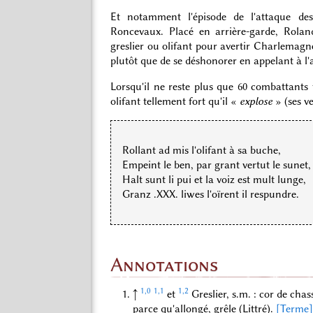
Et notamment l'épisode de l'attaque des
Roncevaux. Placé en arrière-garde, Rolan
greslier ou olifant pour avertir Charlemagn
plutôt que de se déshonorer en appelant à l'
Lorsqu'il ne reste plus que 60 combattants
olifant tellement fort qu'il «
explose
» (ses ve
Rollant ad mis l'olifant à sa buche,
Empeint le ben, par grant vertut le sunet,
Halt sunt li pui et la voiz est mult lunge,
Granz .XXX. liwes l'oïrent il respundre.
Annotations
1,0
1,1
1,2
↑
et
Greslier, s.m. : cor de cha
parce qu'allongé, grêle (Littré).
[Terme]