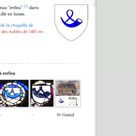
[2]
beau "enfeu"
dans
illé en bosse.
 de la chapelle de
es nobles de 1481 en
à enfeu
-
St-Guinal
-