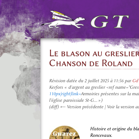
Le blason au greslier
Chanson de Roland
Révision datée du 2 juillet 2025 à 11:56 par
GdT
Kerfors « d'argent au greslier <ref name="Gresl
110px|right|link=
Armoiries présentes sur la mai
l'église paroissiale St-G... »)
(diff) ← Version précédente | Voir la version ac
Histoire et origine du bl
Roncevaux
.