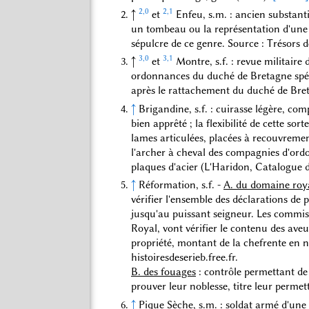
2,0
2,1
↑
et
Enfeu, s.m. : ancien substanti
un tombeau ou la représentation d'une s
sépulcre de ce genre. Source : Trésors 
3,0
3,1
↑
et
Montre, s.f. : revue militaire
ordonnances du duché de Bretagne spé
après le rattachement du duché de Br
↑
Brigandine, s.f. : cuirasse légère, co
bien apprêté ; la flexibilité de cette s
lames articulées, placées à recouvrement,
l'archer à cheval des compagnies d'ord
plaques d'acier (L'Haridon, Catalogue d
↑
Réformation, s.f. -
A. du domaine roy
vérifier l'ensemble des déclarations de 
jusqu'au puissant seigneur. Les commis
Royal, vont vérifier le contenu des aveu
propriété, montant de la chefrente en na
histoiresdeserieb.free.fr.
B. des fouages
: contrôle permettant de 
prouver leur noblesse, titre leur perme
↑
Pique Sèche, s.m. : soldat armé d'une 