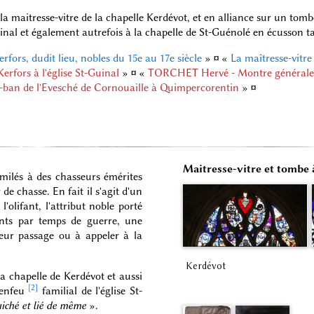
la maitresse-vitre de la chapelle Kerdévot, et en alliance sur un tom
Guinal et également autrefois à la chapelle de St-Guénolé en écusson ta
erfors, dudit lieu, nobles du 15e au 17e siècle
»
¤
«
La maîtresse-vitre
rfors à l'église St-Guinal
»
¤
«
TORCHET Hervé - Montre générale d
re-ban de l'Evesché de Cornouaille à Quimpercorentin
»
¤
Maitresse-vitre et tombe 
imilés à des chasseurs émérites
de chasse. En fait il s'agit d'un
'olifant, l'attribut noble porté
ents par temps de guerre, une
eur passage ou à appeler à la
Kerdévot
a chapelle de Kerdévot et aussi
[2]
l'enfeu
familial de l'église St-
iché et lié de même
».