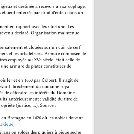
ligieux et destinée à recevoir un sarcophage,
 étaient enterrés par droit d'enfeu dans un
ement en rapport avec leur fortune. Les
revenu déclaré. Organisation maintenue
sversalement et clouées sur un cuir de cerf
rchers et les arbalétriers. Armure composée de
 très employée au XVe siècle, était celle de
 une armure de plates constituées de
 Ier et en 1660 par Colbert. Il s'agit de
relevant directement du domaine royal
és de défendre les intérêts du Domaine
its antérieurement : validité du titre de
riété (justice, ...). Source :
s en Bretagne en 1426 où les nobles doivent
Lexique]
térans ou soldés des piquiers à pique sèche