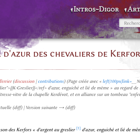
Intros~Digor
Art
 d'azur des chevaliers de Kerfor
errier
(
discussion
|
contributions
)
(Page créée avec «
left|100px|link=
__N
ier">{{K-Greslier}}</ref> d'azur, enguiché et lié de même » au regard de
tresse-vitre de la chapelle Kerdévot, et en alliance sur un tombeau "en
tuelle (diff) | Version suivante → (diff)
[1]
ason des Kerfors « d'argent au greslier
d'azur, enguiché et lié de mê