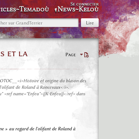
Se connecter
icles~Temadoù
News~Keloù
s et la
Page
OTOC__<i>Histoire et origine du blason des
 l'olifant de Roland à Roncevaux</i>.
feu" <ref name="Enfeu">{{K-Enfeu}}</ref> dans
me » au regard de l'olifant de Roland à