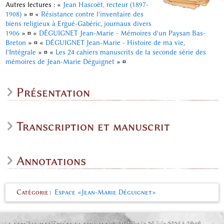
Autres lectures : «
Jean Hascoët, recteur (1897-
1908)
»
¤
«
Résistance contre l'inventaire des
biens religieux à Ergué-Gabéric, journaux divers
1906
»
¤
«
DÉGUIGNET Jean-Marie - Mémoires d'un Paysan Bas-
Breton
»
¤
«
DÉGUIGNET Jean-Marie - Histoire de ma vie,
l'Intégrale
»
¤
«
Les 24 cahiers manuscrits de la seconde série des
mémoires de Jean-Marie Déguignet
»
¤
Présentation
Transcription et manuscrit
Annotations
Catégorie
:
Espace «Jean-Marie Déguignet»
La dernière modification de cette page a été faite le 29 juin 2026 à 08:48.