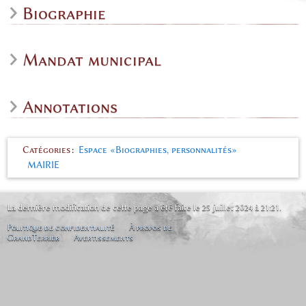
Biographie
Mandat municipal
Annotations
Catégories
:
Espace «Biographies, personnalités»
MAIRIE
La dernière modification de cette page a été faite le 25 juillet 2024 à 21:21.
Politique de confidentialité
À propos de
GrandTerrier
Avertissements