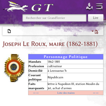
Joseph Le Roux, maire (1862-1881)
Personnage Politique
Mandats
1862-1881
Profession
cultivateur
Domicilié
à Lezouanac'h
Courant
Républicain
politique
Faits
lettre à Napoléon III, station Moulin du
marquants
Jet, achat d'armes
<< <<
Liste des maires
>> >>