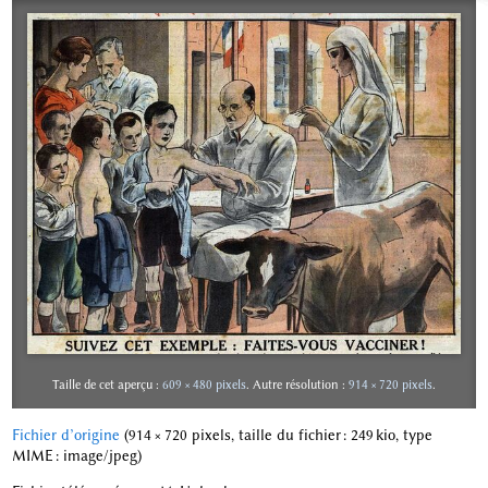
Taille de cet aperçu :
609 × 480 pixels
.
Autre résolution :
914 × 720 pixels
.
Fichier d’origine
‎
(914 × 720 pixels, taille du fichier : 249 kio, type
MIME :
image/jpeg
)