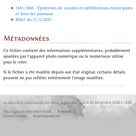
1881,1888 - Épidémies de varioles en délibérations municipales
et dans les journaux
Billet du 27.12.2025
Métadonnées
Ce fichier contient des informations supplémentaires, probablement
ajoutées par l'appareil photo numérique ou le numériseur utilisé
pour le créer.
Si le fichier a été modifié depuis son état original, certains détails
peuvent ne pas refléter entièrement l'image modifiée.
La dernière modification de cette page a été faite le 26 décembre 2025 à 16:30.
Politique de confidentialité
À propos de
GrandTerrier
Avertissements