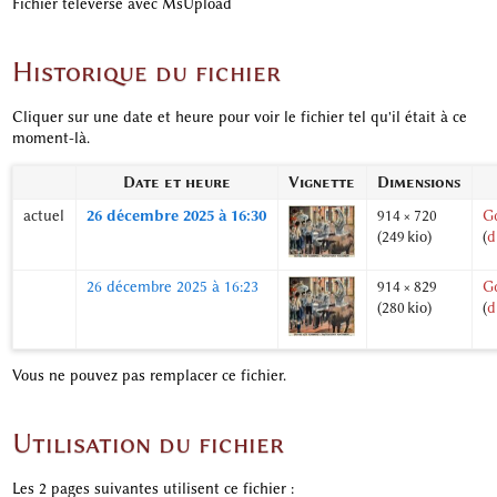
Fichier téléversé avec MsUpload
Historique du fichier
Cliquer sur une date et heure pour voir le fichier tel qu'il était à ce
moment-là.
Date et heure
Vignette
Dimensions
actuel
26 décembre 2025 à 16:30
914 × 720
G
(249 kio)
(
d
26 décembre 2025 à 16:23
914 × 829
G
(280 kio)
(
d
Vous ne pouvez pas remplacer ce fichier.
Utilisation du fichier
Les 2 pages suivantes utilisent ce fichier :