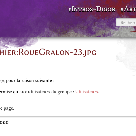
Intros~Digor
Art
chier:RoueGralon-23.jpg
ge, pour la raison suivante :
permise qu’aux utilisateurs du groupe :
Utilisateurs
.
te page.