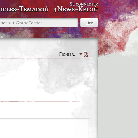
Se connecter
icles~Temadoù
News~Keloù
Fichier