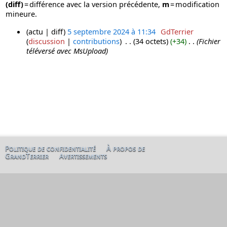
(diff)
= différence avec la version précédente,
m
= modification
mineure.
actu
diff
5 septembre 2024 à 11:34
‎
GdTerrier
discussion
contributions
‎
34 octets
+34
‎
Fichier
5
téléversé avec MsUpload
s
e
p
t
e
m
b
r
e
2
Politique de confidentialité
À propos de
GrandTerrier
Avertissements
0
2
4