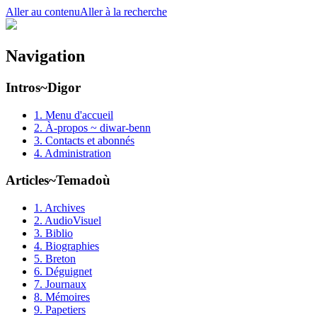
Aller au contenu
Aller à la recherche
Navigation
Intros~Digor
1. Menu d'accueil
2. À-propos ~ diwar-benn
3. Contacts et abonnés
4. Administration
Articles~Temadoù
1. Archives
2. AudioVisuel
3. Biblio
4. Biographies
5. Breton
6. Déguignet
7. Journaux
8. Mémoires
9. Papetiers