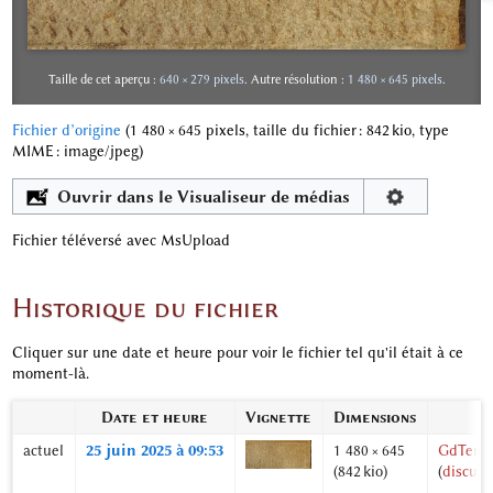
Taille de cet aperçu :
640 × 279 pixels
.
Autre résolution :
1 480 × 645 pixels
.
Fichier d’origine
‎
(1 480 × 645 pixels, taille du fichier : 842 kio, type
MIME :
image/jpeg
)
Ouvrir dans le Visualiseur de médias
Fichier téléversé avec MsUpload
Historique du fichier
Cliquer sur une date et heure pour voir le fichier tel qu'il était à ce
moment-là.
Date et heure
Vignette
Dimensions
actuel
25 juin 2025 à 09:53
1 480 × 645
GdTerri
(842 kio)
(
discuss