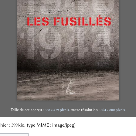
Taille de cet aperçu :
338 × 479 pixels
.
Autre résolution :
564 × 800 pixels
.
ichier : 399 kio, type MIME :
image/jpeg
)