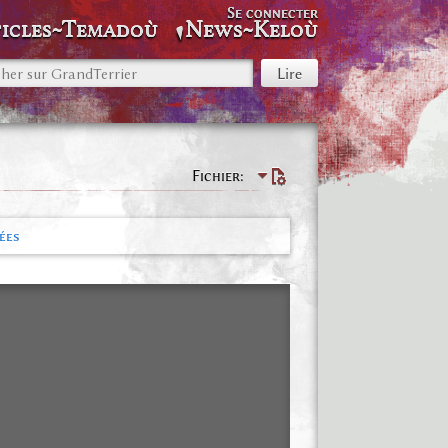
Se connecter
icles~Temadoù
News~Keloù
Fichier
ées