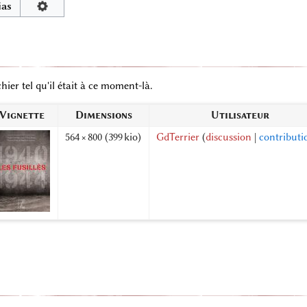
ias
hier tel qu'il était à ce moment-là.
Vignette
Dimensions
Utilisateur
564 × 800
(399 kio)
GdTerrier
(
discussion
|
contributi