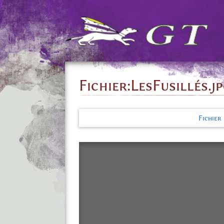
Fichier
:
LesFusillés.j
Fichier