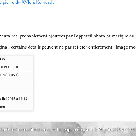
e pierre du XVIe à Kerveady
entaires, probablement ajoutées par l'appareil photo numérique ou le
iginal, certains détails peuvent ne pas refléter entièrement l'image mod
KON
LPIX P510
0 s (0,005 s)
uillet 2015 à 11:13
 mm
La dernière modification de cette page a été faite le 25 juin 2025 à 09:53.