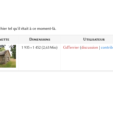
hier tel qu'il était à ce moment-là.
nette
Dimensions
Utilisateur
1 935 × 1 452
(2,63 Mio)
GdTerrier
(
discussion
|
contrib