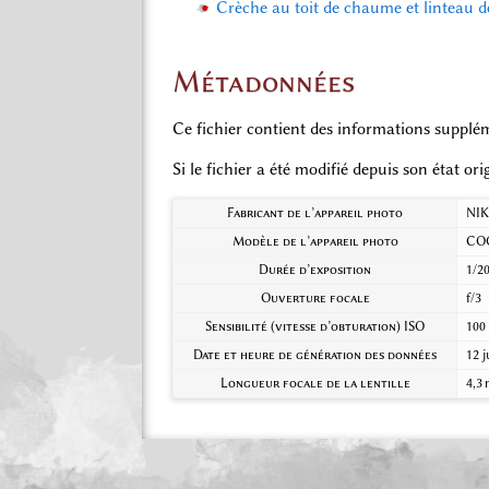
Crèche au toit de chaume et linteau d
Métadonnées
Ce fichier contient des informations supplém
Si le fichier a été modifié depuis son état or
Fabricant de l’appareil photo
NI
Modèle de l’appareil photo
COO
Durée d’exposition
1/20
Ouverture focale
f/3
Sensibilité (vitesse d’obturation) ISO
100
Date et heure de génération des données
12 j
Longueur focale de la lentille
4,3