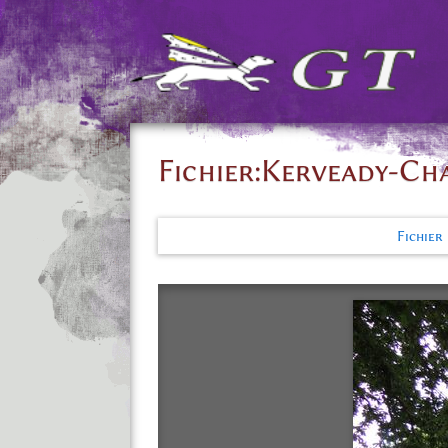
Fichier
:
Kerveady-Cha
Fichier