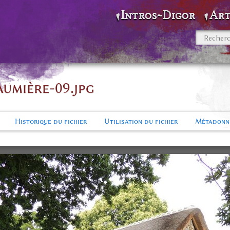
Intros~Digor
Art
umière-09.jpg
Historique du fichier
Utilisation du fichier
Métadonn