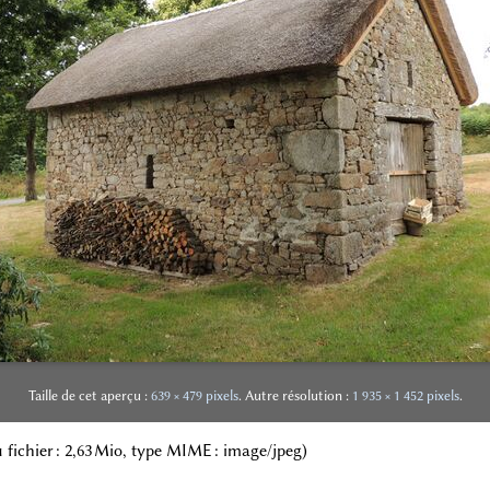
Taille de cet aperçu :
639 × 479 pixels
.
Autre résolution :
1 935 × 1 452 pixels
.
 du fichier : 2,63 Mio, type MIME :
image/jpeg
)