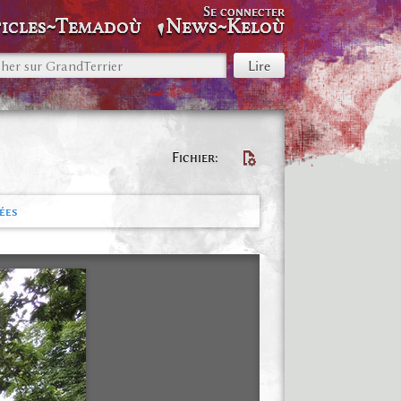
Se connecter
icles~Temadoù
News~Keloù
Fichier
ées