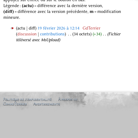
Légende :
(actu)
= différence avec la dernière version,
(diff)
= différence avec la version précédente,
m
= modification
mineure.
actu
diff
19 février 2026 à 12:14
‎
GdTerrier
discussion
contributions
‎
34 octets
+34
‎
Fichier
1
téléversé avec MsUpload
9
f
é
v
r
i
e
r
2
0
Politique de confidentialité
À propos de
GrandTerrier
Avertissements
2
6