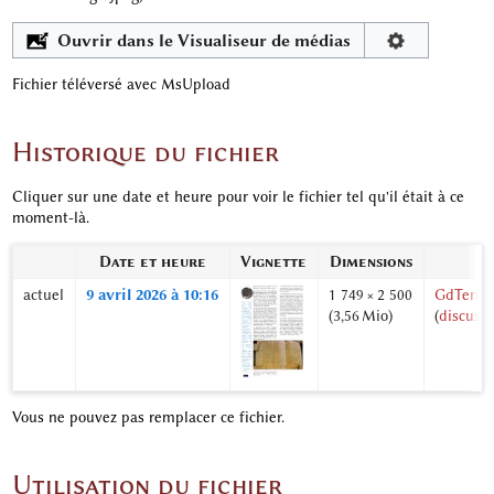
Ouvrir dans le Visualiseur de médias
Fichier téléversé avec MsUpload
Historique du fichier
Cliquer sur une date et heure pour voir le fichier tel qu'il était à ce
moment-là.
Date et heure
Vignette
Dimensions
U
actuel
9 avril 2026 à 10:16
1 749 × 2 500
GdTerrie
(3,56 Mio)
(
discuss
Vous ne pouvez pas remplacer ce fichier.
Utilisation du fichier