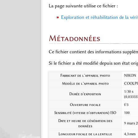
La page suivante utilise ce fichier :
Exploration et réhabilitation de la vér
Métadonnées
Ce fichier contient des informations supplém
Si le fichier a été modifié depuis son état or
Fabricant de l’appareil photo
NIKON
Modèle de l’appareil photo
COOLPI
1/30 s
Durée d’exposition
(0,03333
Ouverture focale
f/3
Sensibilité (vitesse d’obturation) ISO
100
Date et heure de génération des
9 mars 2
données
Longueur focale de la lentille
4,3 mm