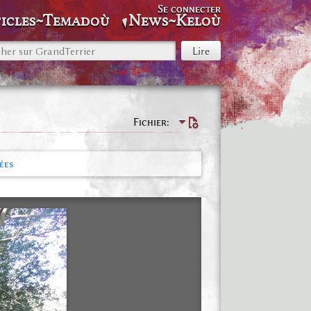
Se connecter
icles~Temadoù
News~Keloù
Fichier
ées