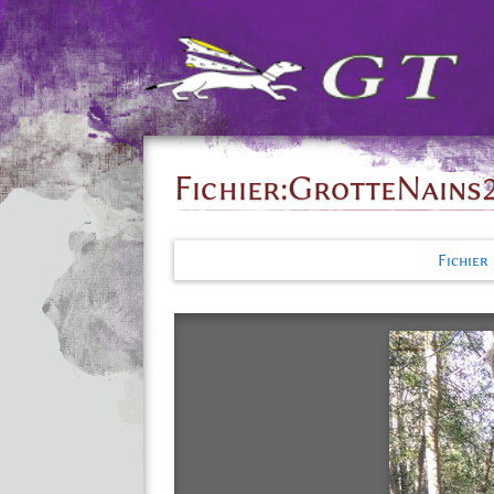
Fichier
:
GrotteNains2
Fichier