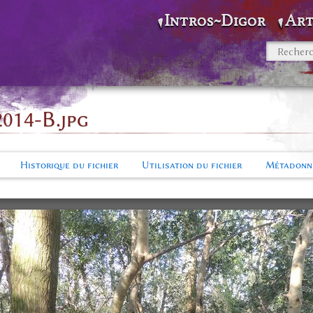
Intros~Digor
Art
014-B.jpg
Historique du fichier
Utilisation du fichier
Métadonn