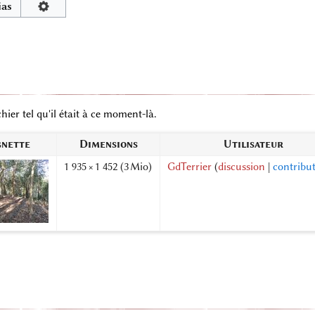
ias
hier tel qu'il était à ce moment-là.
gnette
Dimensions
Utilisateur
1 935 × 1 452
(3 Mio)
GdTerrier
(
discussion
|
contribu