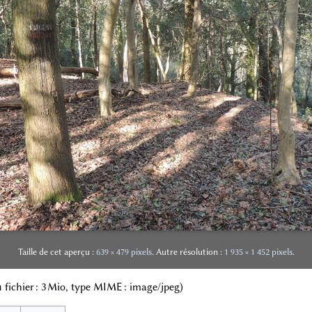
Taille de cet aperçu :
639 × 479 pixels
.
Autre résolution :
1 935 × 1 452 pixels
.
 du fichier : 3 Mio, type MIME :
image/jpeg
)