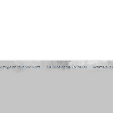
litique de confidentialité
À propos de GrandTerrier
Avertisseme