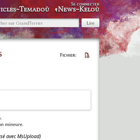
Se connecter
icles~Temadoù
News~Keloù
s
Fichier
.
on mineure.
ersé avec MsUpload