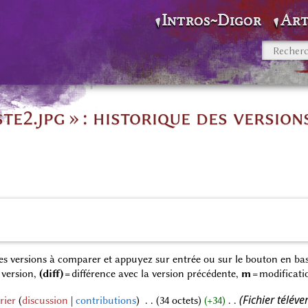
Intros~Digor
Art
te2.jpg » : historique des version
 des versions à comparer et appuyez sur entrée ou sur le bouton en bas
 version,
(diff)
= différence avec la version précédente,
m
= modificati
Fichier télév
rier
discussion
contributions
‎
34 octets
+34
‎