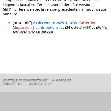
Légende :
(actu)
= différence avec la dernière version,
(diff)
= différence avec la version précédente,
m
= modification
mineure.
actu
diff
23 décembre 2025 à 10:38
‎
GdTerrier
discussion
contributions
‎
34 octets
+34
‎
Fichier
2
téléversé avec MsUpload
3
d
é
c
e
m
b
r
e
2
Politique de confidentialité
À propos de
GrandTerrier
Avertissements
0
2
5